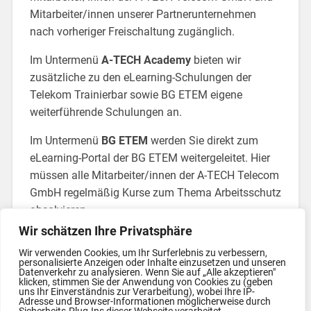
Mitarbeiter/innen unserer Partnerunternehmen
nach vorheriger Freischaltung zugänglich.
Im Untermenü
A-TECH Academy
bieten wir
zusätzliche zu den eLearning-Schulungen der
Telekom Trainierbar sowie BG ETEM eigene
weiterführende Schulungen an.
Im Untermenü
BG ETEM
werden Sie direkt zum
eLearning-Portal der BG ETEM weitergeleitet. Hier
müssen alle Mitarbeiter/innen der A-TECH Telecom
GmbH regelmäßig Kurse zum Thema Arbeitsschutz
absolvieren.
Wir schätzen Ihre Privatsphäre
Im Untermenü
Telekom Trainierbar
werden Sie
Wir verwenden Cookies, um Ihr Surferlebnis zu verbessern,
direkt zum eLearning-Portal der Deutschen
personalisierte Anzeigen oder Inhalte einzusetzen und unseren
Telekom weitergeleitet.
Datenverkehr zu analysieren. Wenn Sie auf „Alle akzeptieren"
klicken, stimmen Sie der Anwendung von Cookies zu (geben
uns Ihr Einverständnis zur Verarbeitung), wobei Ihre IP-
Adresse und Browser-Informationen möglicherweise durch